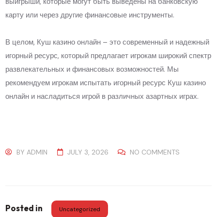
выигрыши, которые могут быть выведены на банковскую
карту или через другие финансовые инструменты.
В целом, Куш казино онлайн – это современный и надежный
игорный ресурс, который предлагает игрокам широкий спектр
развлекательных и финансовых возможностей. Мы
рекомендуем игрокам испытать игорный ресурс Куш казино
онлайн и насладиться игрой в различных азартных играх.
BY
ADMIN
JULY 3, 2026
NO COMMENTS
Posted in
Uncategorized