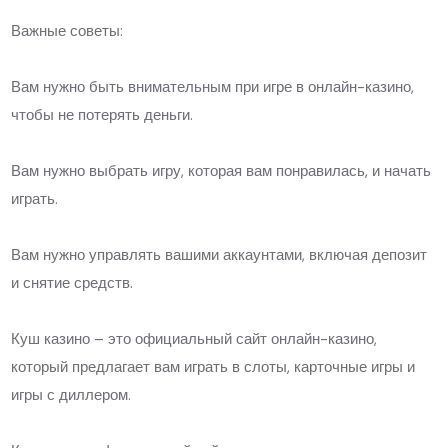
Важные советы:
Вам нужно быть внимательным при игре в онлайн-казино,
чтобы не потерять деньги.
Вам нужно выбрать игру, которая вам понравилась, и начать
играть.
Вам нужно управлять вашими аккаунтами, включая депозит
и снятие средств.
Куш казино – это официальный сайт онлайн-казино,
который предлагает вам играть в слоты, карточные игры и
игры с диллером.