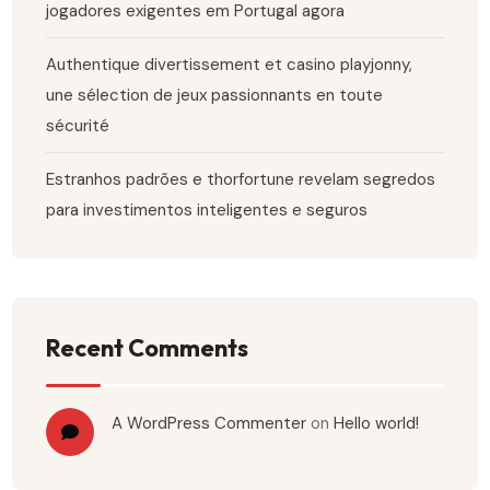
jogadores exigentes em Portugal agora
Authentique divertissement et casino playjonny,
une sélection de jeux passionnants en toute
sécurité
Estranhos padrões e thorfortune revelam segredos
para investimentos inteligentes e seguros
Recent Comments
A WordPress Commenter
on
Hello world!