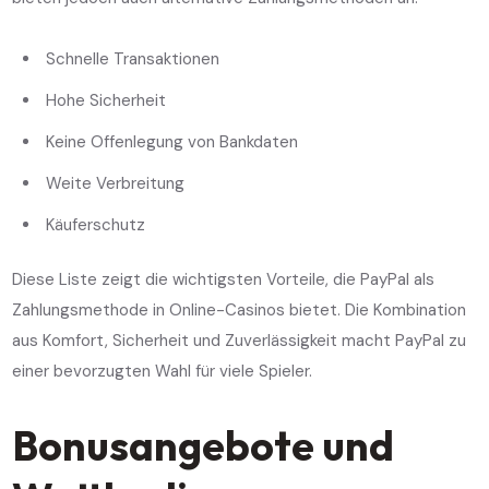
Schnelle Transaktionen
Hohe Sicherheit
Keine Offenlegung von Bankdaten
Weite Verbreitung
Käuferschutz
Diese Liste zeigt die wichtigsten Vorteile, die PayPal als
Zahlungsmethode in Online-Casinos bietet. Die Kombination
aus Komfort, Sicherheit und Zuverlässigkeit macht PayPal zu
einer bevorzugten Wahl für viele Spieler.
Bonusangebote und