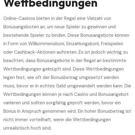
Wettbedingungen
Online-Casinos bieten in der Regel eine Vielzahl von
Bonusangeboten an, um neue Spieler zu gewinnen und
bestehende Spieler zu binden. Diese Bonusangebote können
in Form von Willkommensboni, Einzahlungsboni, Freispielen
oder Cashback-Aktionen auftreten. Es ist jedoch wichtig zu
beachten, dass Bonusangebote in der Regel an bestimmte
Wettbedingungen geknüpft sind. Diese Wettbedingungen
legen fest, wie oft der Bonusbetrag umgesetzt werden
muss, bevor er in echtes Geld umgewandelt werden kann. Die
Wettbedingungen können je nach Casino und Bonusangebot
variieren und sollten sorgfältig geprüft werden, bevor ein
Bonus in Anspruch genommen wird. Ein hoher Bonusbetrag ist
nicht immer vorteilhaft, wenn die Wettbedingungen
unrealistisch hoch sind.