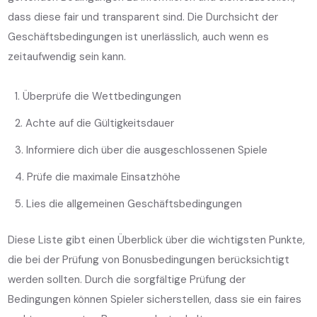
dass diese fair und transparent sind. Die Durchsicht der
Geschäftsbedingungen ist unerlässlich, auch wenn es
zeitaufwendig sein kann.
Überprüfe die Wettbedingungen
Achte auf die Gültigkeitsdauer
Informiere dich über die ausgeschlossenen Spiele
Prüfe die maximale Einsatzhöhe
Lies die allgemeinen Geschäftsbedingungen
Diese Liste gibt einen Überblick über die wichtigsten Punkte,
die bei der Prüfung von Bonusbedingungen berücksichtigt
werden sollten. Durch die sorgfältige Prüfung der
Bedingungen können Spieler sicherstellen, dass sie ein faires