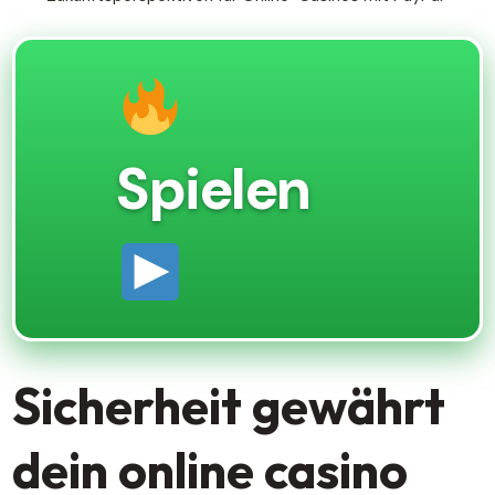
Spielen
Sicherheit gewährt
dein online casino