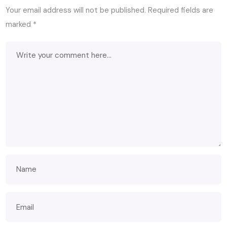
Your email address will not be published.
Required fields are
marked
*