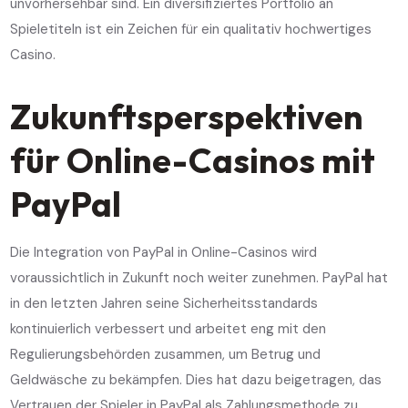
unvorhersehbar sind. Ein diversifiziertes Portfolio an
Spieletiteln ist ein Zeichen für ein qualitativ hochwertiges
Casino.
Zukunftsperspektiven
für Online-Casinos mit
PayPal
Die Integration von PayPal in Online-Casinos wird
voraussichtlich in Zukunft noch weiter zunehmen. PayPal hat
in den letzten Jahren seine Sicherheitsstandards
kontinuierlich verbessert und arbeitet eng mit den
Regulierungsbehörden zusammen, um Betrug und
Geldwäsche zu bekämpfen. Dies hat dazu beigetragen, das
Vertrauen der Spieler in PayPal als Zahlungsmethode zu