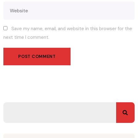
Save my name, email, and website in this browser for the
next time I comment.