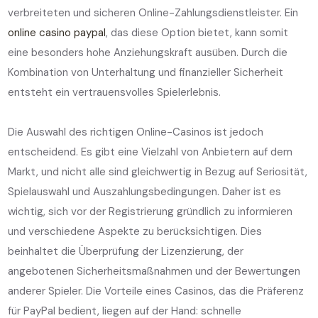
verbreiteten und sicheren Online-Zahlungsdienstleister. Ein
online casino paypal
, das diese Option bietet, kann somit
eine besonders hohe Anziehungskraft ausüben. Durch die
Kombination von Unterhaltung und finanzieller Sicherheit
entsteht ein vertrauensvolles Spielerlebnis.
Die Auswahl des richtigen Online-Casinos ist jedoch
entscheidend. Es gibt eine Vielzahl von Anbietern auf dem
Markt, und nicht alle sind gleichwertig in Bezug auf Seriosität,
Spielauswahl und Auszahlungsbedingungen. Daher ist es
wichtig, sich vor der Registrierung gründlich zu informieren
und verschiedene Aspekte zu berücksichtigen. Dies
beinhaltet die Überprüfung der Lizenzierung, der
angebotenen Sicherheitsmaßnahmen und der Bewertungen
anderer Spieler. Die Vorteile eines Casinos, das die Präferenz
für PayPal bedient, liegen auf der Hand: schnelle