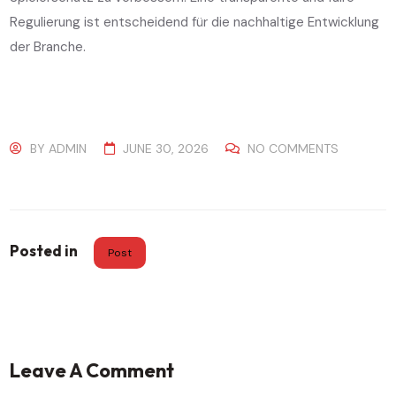
Regulierung ist entscheidend für die nachhaltige Entwicklung
der Branche.
BY
ADMIN
JUNE 30, 2026
NO COMMENTS
Posted in
Post
Leave A Comment