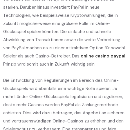
stärken. Darüber hinaus investiert PayPal in neue
Technologien, wie beispielsweise Kryptowährungen, die in
Zukunft möglicherweise eine größere Rolle im Online-
Glücksspiel spielen könnten. Die einfache und schnelle
Abwicklung von Transaktionen sowie die weite Verbreitung
von PayPal machen es zu einer attraktiven Option für sowohl
Spieler als auch Casino-Betreiber. Das
online casino paypal
Prinzip wird somit auch in Zukunft wichtig sein.
Die Entwicklung von Regulierungen im Bereich des Online-
Glücksspiels wird ebenfalls eine wichtige Rolle spielen. Je
mehr Länder Online-Glücksspiele legalisieren und regulieren,
desto mehr Casinos werden PayPal als Zahlungsmethode
anbieten. Dies wird dazu beitragen, das Angebot an sicheren
und vertrauenswürdigen Online-Casinos zu erhöhen und den
Spielerschutz zu verbessern. Eine transparente und faire