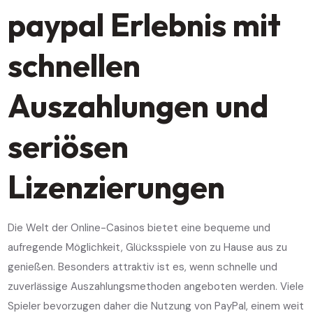
paypal Erlebnis mit
schnellen
Auszahlungen und
seriösen
Lizenzierungen
Die Welt der Online-Casinos bietet eine bequeme und
aufregende Möglichkeit, Glücksspiele von zu Hause aus zu
genießen. Besonders attraktiv ist es, wenn schnelle und
zuverlässige Auszahlungsmethoden angeboten werden. Viele
Spieler bevorzugen daher die Nutzung von PayPal, einem weit