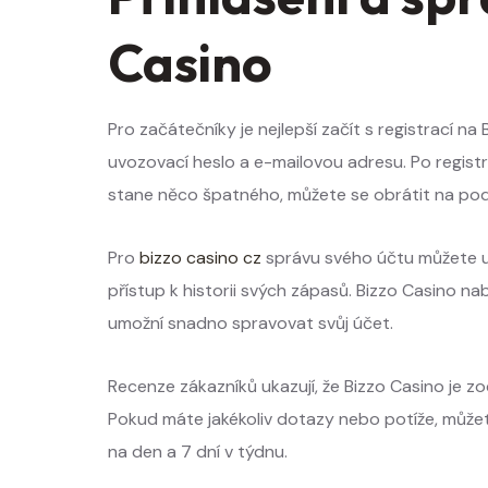
Casino
Pro začátečníky je nejlepší začít s registrací n
uvozovací heslo a e-mailovou adresu. Po registra
stane něco špatného, můžete se obrátit na po
Pro
bizzo casino cz
správu svého účtu můžete up
přístup k historii svých zápasů. Bizzo Casino nabí
umožní snadno spravovat svůj účet.
Recenze zákazníků ukazují, že Bizzo Casino je 
Pokud máte jakékoliv dotazy nebo potíže, můžete
na den a 7 dní v týdnu.