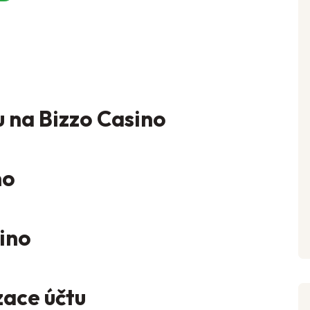
u na Bizzo Casino
no
sino
zace účtu