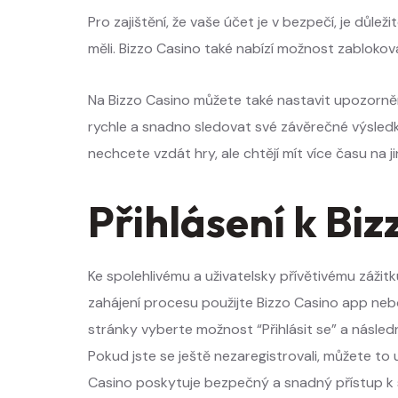
Pro zajištění, že vaše účet je v bezpečí, je důle
měli. Bizzo Casino také nabízí možnost zablokova
Na Bizzo Casino můžete také nastavit upozorně
rychle a snadno sledovat své závěrečné výsledky.
nechcete vzdát hry, ale chtějí mít více času na ji
Přihlásení k Biz
Ke spolehlivému a uživatelsky přívětivému zážitku
zahájení procesu použijte Bizzo Casino app ne
stránky vyberte možnost “Přihlásit se” a násled
Pokud jste se ještě nezaregistrovali, můžete to
Casino poskytuje bezpečný a snadný přístup k 