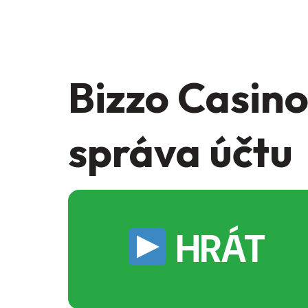
Bizzo Casino
správa účtu
HRÁT