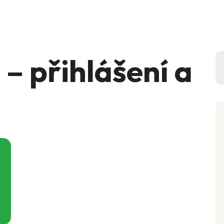
 – přihlášení a