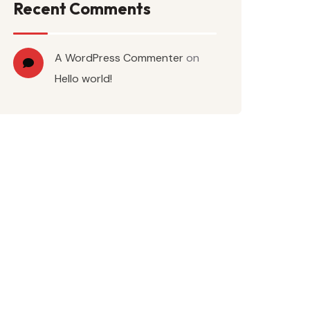
Recent Comments
A WordPress Commenter
on
Hello world!