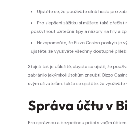
Ujistěte se, že používáte silné heslo pro z
Pro zlepšení zážitku si můžete také přečíst
poskytnout užitečné tipy a názory na hry a zp
Nezapomeňte, že Bizzo Casino poskytuje vý
ujistěte, že využíváte všechny dostupné příleži
Stejně tak je důležité, abyste se ujistili, že pou
zabránilo jakýmkoli útokům zneužití. Bizzo Casi
svým uživatelům, takže se ujistěte, že využívá
Správa účtu v B
Pro správnou a bezpečnou práci s vaším účtem v 