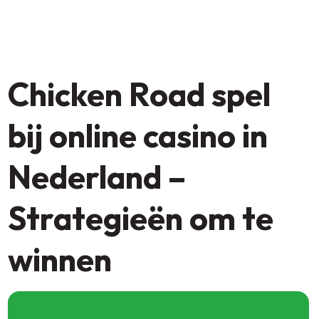
Chicken Road spel
bij online casino in
Nederland –
Strategieën om te
winnen