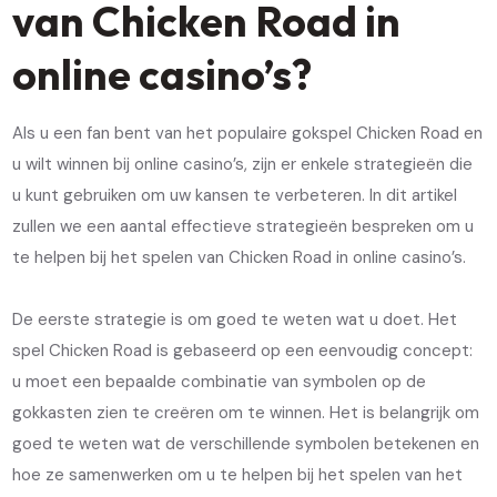
van Chicken Road in
online casino’s?
Als u een fan bent van het populaire gokspel Chicken Road en
u wilt winnen bij online casino’s, zijn er enkele strategieën die
u kunt gebruiken om uw kansen te verbeteren. In dit artikel
zullen we een aantal effectieve strategieën bespreken om u
te helpen bij het spelen van Chicken Road in online casino’s.
De eerste strategie is om goed te weten wat u doet. Het
spel Chicken Road is gebaseerd op een eenvoudig concept:
u moet een bepaalde combinatie van symbolen op de
gokkasten zien te creëren om te winnen. Het is belangrijk om
goed te weten wat de verschillende symbolen betekenen en
hoe ze samenwerken om u te helpen bij het spelen van het