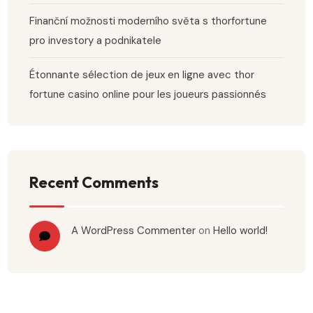
Finanční možnosti moderního světa s thorfortune
pro investory a podnikatele
Étonnante sélection de jeux en ligne avec thor
fortune casino online pour les joueurs passionnés
Recent Comments
A WordPress Commenter
on
Hello world!