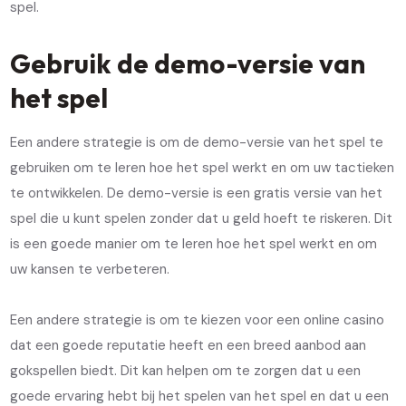
spel.
Gebruik de demo-versie van
het spel
Een andere strategie is om de demo-versie van het spel te
gebruiken om te leren hoe het spel werkt en om uw tactieken
te ontwikkelen. De demo-versie is een gratis versie van het
spel die u kunt spelen zonder dat u geld hoeft te riskeren. Dit
is een goede manier om te leren hoe het spel werkt en om
uw kansen te verbeteren.
Een andere strategie is om te kiezen voor een online casino
dat een goede reputatie heeft en een breed aanbod aan
gokspellen biedt. Dit kan helpen om te zorgen dat u een
goede ervaring hebt bij het spelen van het spel en dat u een