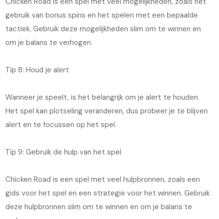
Chicken Road is een spel met veel mogelijkheden, zoals het
gebruik van bonus spins en het spelen met een bepaalde
tactiek. Gebruik deze mogelijkheden slim om te winnen en
om je balans te verhogen.
Tip 8: Houd je alert
Wanneer je speelt, is het belangrijk om je alert te houden.
Het spel kan plotseling veranderen, dus probeer je te blijven
alert en te focussen op het spel.
Tip 9: Gebruik de hulp van het spel
Chicken Road is een spel met veel hulpbronnen, zoals een
gids voor het spel en een strategie voor het winnen. Gebruik
deze hulpbronnen slim om te winnen en om je balans te