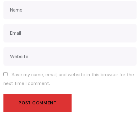
Save my name, email, and website in this browser for the
next time I comment.