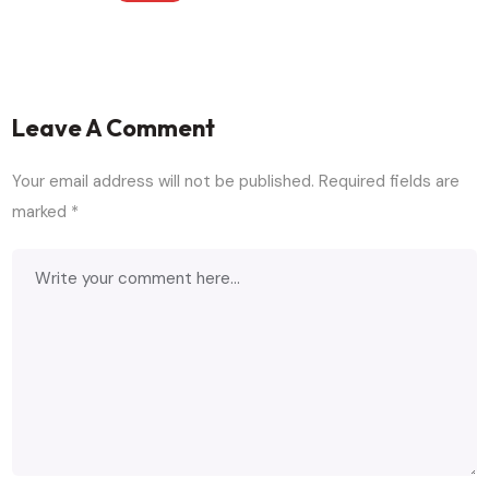
Leave A Comment
Your email address will not be published.
Required fields are
marked
*