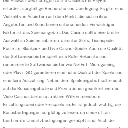
Die Auswahl des richtigen Online Casinos mit PayPal
erfordert sorgfältige Recherche und Überlegung. Es gibt eine
Vielzahl von Anbietern auf dem Markt, die sich in ihren
Angeboten und Konditionen unterscheiden. Ein wichtiger
Faktor ist das Spieleangebot. Das Casino sollte eine breite
Auswahl an Spielen anbieten, darunter Slots, Tischspiele,
Roulette, Blackjack und Live Casino-Spiele. Auch die Qualität
der Softwareanbieter spielt eine Rolle. Bekannte und
renommierte Softwareanbieter wie NetEnt, Microgaming
oder Play'n GO garantieren eine hohe Qualität der Spiele und
eine faire Auszahlung. Neben dem Spieleangebot sollte auch
auf die Bonusangebote und Promotionen geachtet werden.
Viele Casinos bieten attraktive Willkommensboni,
Einzahlungsboni oder Freispiele an. Es ist jedoch wichtig, die
Bonusbedingungen sorgfältig zu lesen, da diese oft an
bestimmte Umsatzbedingungen geknüpft sind. Auch der