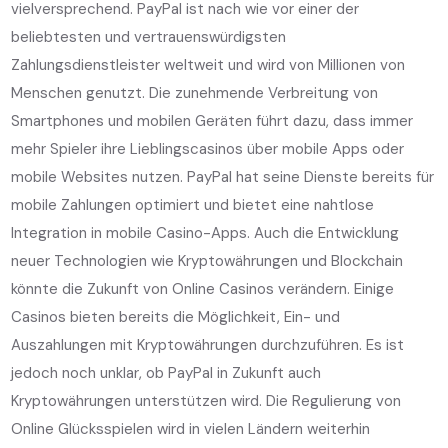
vielversprechend. PayPal ist nach wie vor einer der
beliebtesten und vertrauenswürdigsten
Zahlungsdienstleister weltweit und wird von Millionen von
Menschen genutzt. Die zunehmende Verbreitung von
Smartphones und mobilen Geräten führt dazu, dass immer
mehr Spieler ihre Lieblingscasinos über mobile Apps oder
mobile Websites nutzen. PayPal hat seine Dienste bereits für
mobile Zahlungen optimiert und bietet eine nahtlose
Integration in mobile Casino-Apps. Auch die Entwicklung
neuer Technologien wie Kryptowährungen und Blockchain
könnte die Zukunft von Online Casinos verändern. Einige
Casinos bieten bereits die Möglichkeit, Ein- und
Auszahlungen mit Kryptowährungen durchzuführen. Es ist
jedoch noch unklar, ob PayPal in Zukunft auch
Kryptowährungen unterstützen wird. Die Regulierung von
Online Glücksspielen wird in vielen Ländern weiterhin