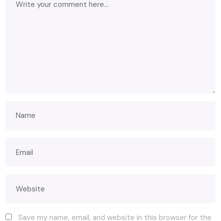
Save my name, email, and website in this browser for the