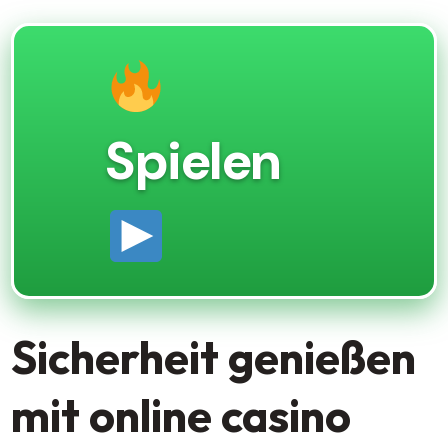
Spielen
Sicherheit genießen
mit online casino