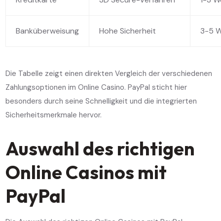
Banküberweisung
Hohe Sicherheit
3-5 
Die Tabelle zeigt einen direkten Vergleich der verschiedenen
Zahlungsoptionen im Online Casino. PayPal sticht hier
besonders durch seine Schnelligkeit und die integrierten
Sicherheitsmerkmale hervor.
Auswahl des richtigen
Online Casinos mit
PayPal