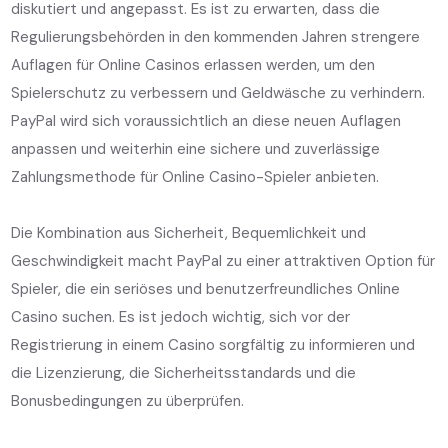
diskutiert und angepasst. Es ist zu erwarten, dass die
Regulierungsbehörden in den kommenden Jahren strengere
Auflagen für Online Casinos erlassen werden, um den
Spielerschutz zu verbessern und Geldwäsche zu verhindern.
PayPal wird sich voraussichtlich an diese neuen Auflagen
anpassen und weiterhin eine sichere und zuverlässige
Zahlungsmethode für Online Casino-Spieler anbieten.
Die Kombination aus Sicherheit, Bequemlichkeit und
Geschwindigkeit macht PayPal zu einer attraktiven Option für
Spieler, die ein seriöses und benutzerfreundliches Online
Casino suchen. Es ist jedoch wichtig, sich vor der
Registrierung in einem Casino sorgfältig zu informieren und
die Lizenzierung, die Sicherheitsstandards und die
Bonusbedingungen zu überprüfen.