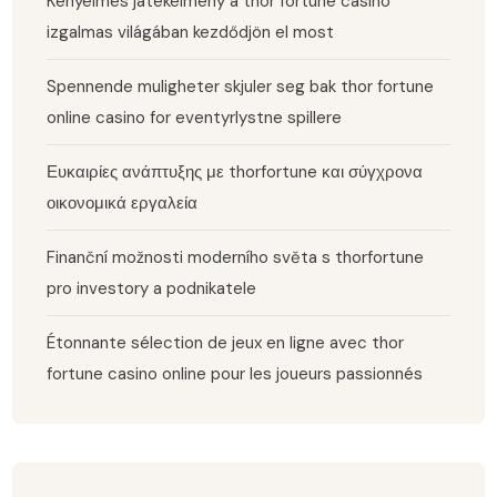
Kényelmes játékélmény a thor fortune casino
izgalmas világában kezdődjön el most
Spennende muligheter skjuler seg bak thor fortune
online casino for eventyrlystne spillere
Ευκαιρίες ανάπτυξης με thorfortune και σύγχρονα
οικονομικά εργαλεία
Finanční možnosti moderního světa s thorfortune
pro investory a podnikatele
Étonnante sélection de jeux en ligne avec thor
fortune casino online pour les joueurs passionnés