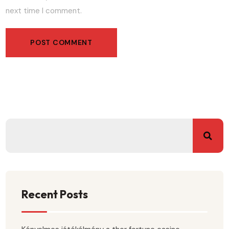
next time I comment.
Recent Posts