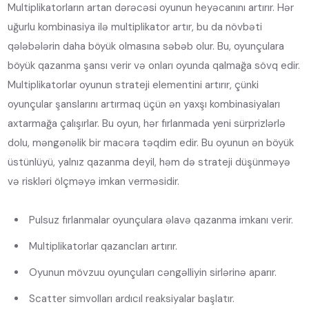
Multiplikatorların artan dərəcəsi oyunun heyəcanını artırır. Hər
uğurlu kombinasiya ilə multiplikator artır, bu da növbəti
qələbələrin daha böyük olmasına səbəb olur. Bu, oyunçulara
böyük qazanma şansı verir və onları oyunda qalmağa sövq edir.
Multiplikatorlar oyunun strateji elementini artırır, çünki
oyunçular şanslarını artırmaq üçün ən yaxşı kombinasiyaları
axtarmağa çalışırlar. Bu oyun, hər fırlanmada yeni sürprizlərlə
dolu, məngənəlik bir macəra təqdim edir. Bu oyunun ən böyük
üstünlüyü, yalnız qazanma deyil, həm də strateji düşünməyə
və riskləri ölçməyə imkan verməsidir.
Pulsuz fırlanmalar oyunçulara əlavə qazanma imkanı verir.
Multiplikatorlar qazancları artırır.
Oyunun mövzuu oyunçuları cəngəlliyin sirlərinə aparır.
Scatter simvolları ardıcıl reaksiyalar başlatır.