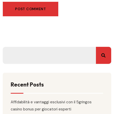
Recent Posts
Affidabilità e vantaggi esclusivi con il 5gringos
casino bonus per giocatori esperti