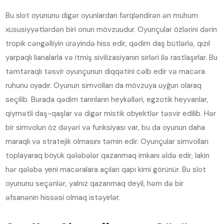
Bu slot oyununu digər oyunlardan fərqləndirən ən mühüm
xüsusiyyətlərdən biri onun mövzuudur. Oyunçular özlərini dərin
tropik cəngəlliyin ürəyində hiss edir, qədim daş bütlərlə, qızıl
yarpaqlı lianalarla və itmiş sivilizasiyanın sirləri ilə rastlaşırlar. Bu
təmtəraqlı təsvir oyunçunun diqqətini cəlb edir və macəra
ruhunu oyadır. Oyunun simvolları da mövzuya uyğun olaraq
seçilib. Burada qədim tanrıların heykəlləri, egzotik heyvanlar,
qiymətli daş-qaşlar və digər mistik obyektlər təsvir edilib. Hər
bir simvolun öz dəyəri və funksiyası var, bu da oyunun daha
maraqlı və stratejik olmasını təmin edir. Oyunçular simvolları
toplayaraq böyük qələbələr qazanmaq imkanı əldə edir, lakin
hər qələbə yeni macəralara açılan qapı kimi görünür. Bu slot
oyununu seçənlər, yalnız qazanmaq deyil, həm də bir
əfsanənin hissəsi olmaq istəyirlər.