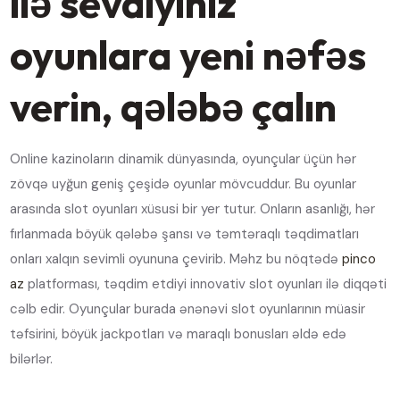
ilə sevdiyiniz
oyunlara yeni nəfəs
verin, qələbə çalın
Online kazinoların dinamik dünyasında, oyunçular üçün hər
zövqə uyğun geniş çeşidə oyunlar mövcuddur. Bu oyunlar
arasında slot oyunları xüsusi bir yer tutur. Onların asanlığı, hər
fırlanmada böyük qələbə şansı və təmtəraqlı təqdimatları
onları xalqın sevimli oyununa çevirib. Məhz bu nöqtədə
pinco
az
platforması, təqdim etdiyi innovativ slot oyunları ilə diqqəti
cəlb edir. Oyunçular burada ənənəvi slot oyunlarının müasir
təfsirini, böyük jackpotları və maraqlı bonusları əldə edə
bilərlər.