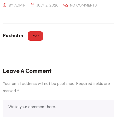
BY
ADMIN
JULY 2, 2026
NO COMMENTS
Posted in
Post
Leave A Comment
Your email address will not be published.
Required fields are
marked
*