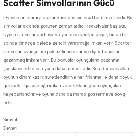
Scatter Simvollarının Gücü
Oyunun ən maraqlı mexanikasından biri scatter simvollarıdır. Bu
simvollar ekranda görünən zaman ardıcıl reaksiyalar başlatır.
Uyğun simvollar partlayır və yerlərinə yeniləri düşür, bu da bir
spində bir neçə qələbə zənciri yaratmağa imkan verir. Scatter
simvolları oyunçulara pulsuz fırlanmalar və digər bonuslar
qazanmaq imkanı verir. Bu bonuslar oyunçuların qazanma
şanslarını artırır və oyunu daha maraqlı edir. Scatter simvolları
oyunun dinamikasını sürətləndirir və hər fırlanma ilə daha böyük
qələbələr qazanmağa imkan verir. Onların gücü oyunçuları
həyəcanlandırır və oyuna daha da maraq göstərməyə sövq
edir.
Simvol
Dəyəri