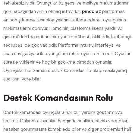
təhlükəsizliyidir. Oyunçular öz şəxsi və maliyyə məlumatlarının
qorunacağından əmin olmaq istəyirlər.
pinco az
platforması
ən son şifrləmə texnologiyalarını istifadə edərək oyunçuların
məlumatlarını qoruyur. Həmçinin, platforma lisensiyalıdır və
qısa müddətdə etibarlı bir oyun təcrübəsi təklif edir. İstifadəçi
təcrübəsi də çox vacibdir. Platforma intuitiv interfeysi və
asan navigasiyası ilə oyunçulara rahat oyun təmin edir. Oyunlar
sürətlə yüklənir və heç bir gecikmə olmadan oynanılır.
Oyunçular hər zaman dəstək komandası ilə əlaqə saxlayaraq
suallarını verə bilər.
Dəstək Komandasının Rolu
Dəstək komandası oyunçulara hər cür yardım göstərməyə
hazırdır. Onlar slot oyunları haqqında suallara cavab verə bilər,
hesabın qorunmasına kömək edə bilər və digər problemləri həll