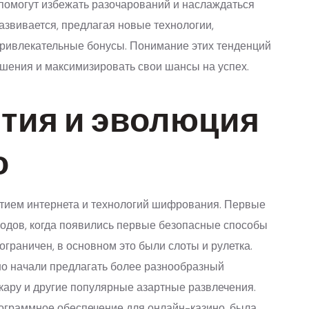
помогут избежать разочарований и наслаждаться
азвивается, предлагая новые технологии,
привлекательные бонусы. Понимание этих тенденций
шения и максимизировать свои шансы на успех.
ития и эволюция
о
итием интернета и технологий шифрования. Первые
годов, когда появились первые безопасные способы
граничен, в основном это были слоты и рулетка.
ино начали предлагать более разнообразный
ккару и другие популярные азартные развлечения.
ограммное обеспечение для онлайн-казино, была