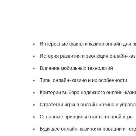
Интересные факты и казино онлайн для р
История развития и эволюция онлайн-каз
Влияние мобильных технологий
Типы онлайн-казино и их особенности
Критерии выбора надежного онлайн-кази
Стратегии игры в онлайн-казино и управ
Основные принципы ответственной игры
Будущее онлайн-казино: инновации и тен