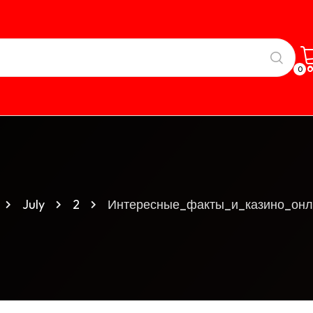
0
July
2
Интересные_факты_и_казино_онл