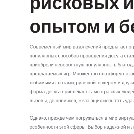
рисковых и
опытом и б
Современный мир развлечений предлагает ог
популярных способов проведения досуга стали
приобрели невероятную популярность благода
предлагаемых игр. Множество платформ позво
любимыми слотами, рулеткой, покером и друг
форма досуга привлекает самых разных людей
вызовы, до новичков, желающих испытать уда
Однако, прежде чем погружаться в мир виртуа
особенности этой сферы. Выбор надежной и л