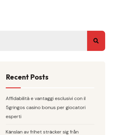
Recent Posts
Affidabilità e vantaggi esclusivi con il
5gringos casino bonus per giocatori
esperti
Känslan av frihet sträcker sig från