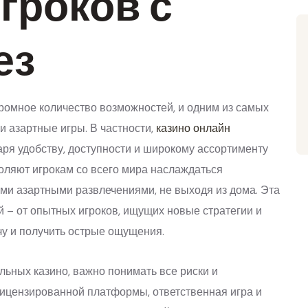
гроков с
ез
ромное количество возможностей, и одним из самых
 азартные игры. В частности,
казино онлайн
ря удобству, доступности и широкому ассортименту
ляют игрокам со всего мира наслаждаться
ими азартными развлечениями, не выходя из дома. Эта
 – от опытных игроков, ищущих новые стратегии и
чу и получить острые ощущения.
льных казино, важно понимать все риски и
ицензированной платформы, ответственная игра и