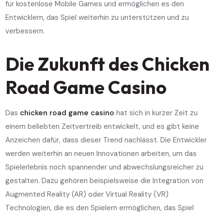
für kostenlose Mobile Games und ermöglichen es den
Entwicklern, das Spiel weiterhin zu unterstützen und zu
verbessern.
Die Zukunft des Chicken
Road Game Casino
Das
chicken road game casino
hat sich in kurzer Zeit zu
einem beliebten Zeitvertreib entwickelt, und es gibt keine
Anzeichen dafür, dass dieser Trend nachlässt. Die Entwickler
werden weiterhin an neuen Innovationen arbeiten, um das
Spielerlebnis noch spannender und abwechslungsreicher zu
gestalten. Dazu gehören beispielsweise die Integration von
Augmented Reality (AR) oder Virtual Reality (VR)
Technologien, die es den Spielern ermöglichen, das Spiel