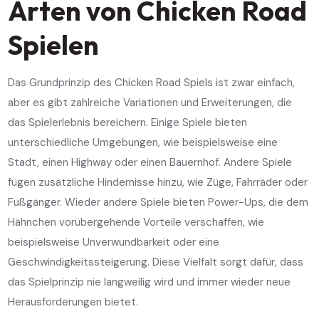
Arten von Chicken Road
Spielen
Das Grundprinzip des Chicken Road Spiels ist zwar einfach,
aber es gibt zahlreiche Variationen und Erweiterungen, die
das Spielerlebnis bereichern. Einige Spiele bieten
unterschiedliche Umgebungen, wie beispielsweise eine
Stadt, einen Highway oder einen Bauernhof. Andere Spiele
fügen zusätzliche Hindernisse hinzu, wie Züge, Fahrräder oder
Fußgänger. Wieder andere Spiele bieten Power-Ups, die dem
Hähnchen vorübergehende Vorteile verschaffen, wie
beispielsweise Unverwundbarkeit oder eine
Geschwindigkeitssteigerung. Diese Vielfalt sorgt dafür, dass
das Spielprinzip nie langweilig wird und immer wieder neue
Herausforderungen bietet.