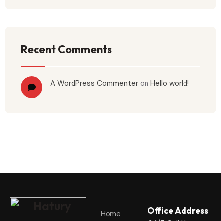
Recent Comments
A WordPress Commenter
on
Hello world!
Office Address
Home