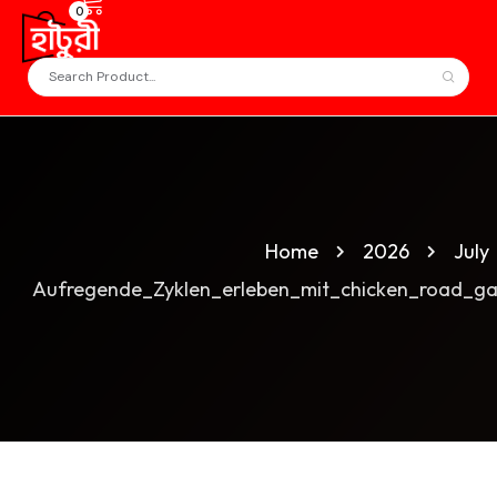
0
Home
2026
July
Aufregende_Zyklen_erleben_mit_chicken_road_gam