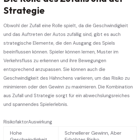
Strategie
Obwohl der Zufall eine Rolle spielt, da die Geschwindigkeit
und das Auftreten der Autos zufällig sind, gibt es auch
strategische Elemente, die den Ausgang des Spiels
beeinflussen können. Spieler können lernen, Muster im
Verkehrsfluss zu erkennen und ihre Bewegungen
entsprechend anzupassen. Sie können auch die
Geschwindigkeit des Hähnchens variieren, um das Risiko zu
minimieren oder den Gewinn zu maximieren. Die Kombination
aus Zufall und Strategie sorgt für ein abwechslungsreiches
und spannendes Spielerlebnis.
RisikofaktorAuswirkung
Hohe
Schnellerer Gewinn, Aber
Geschwindigkeit
Erhöhtes Risiko