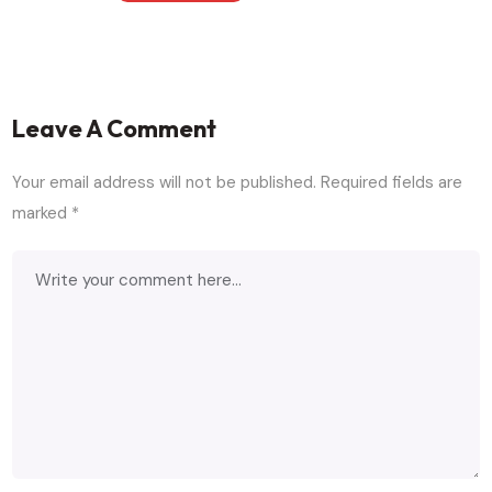
Leave A Comment
Your email address will not be published.
Required fields are
marked
*