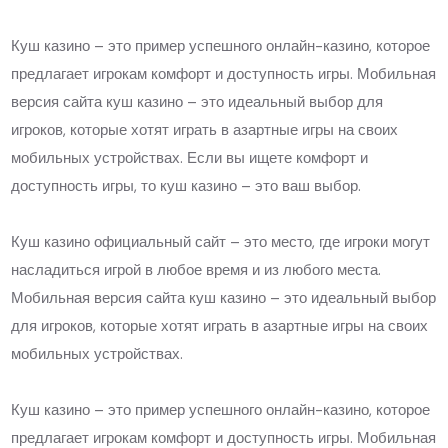
Куш казино – это пример успешного онлайн-казино, которое
предлагает игрокам комфорт и доступность игры. Мобильная
версия сайта куш казино – это идеальный выбор для
игроков, которые хотят играть в азартные игры на своих
мобильных устройствах. Если вы ищете комфорт и
доступность игры, то куш казино – это ваш выбор.
Куш казино официальный сайт – это место, где игроки могут
насладиться игрой в любое время и из любого места.
Мобильная версия сайта куш казино – это идеальный выбор
для игроков, которые хотят играть в азартные игры на своих
мобильных устройствах.
Куш казино – это пример успешного онлайн-казино, которое
предлагает игрокам комфорт и доступность игры. Мобильная