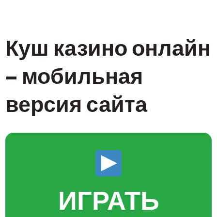
Куш казино онлайн
– мобильная
версия сайта
ИГРАТЬ