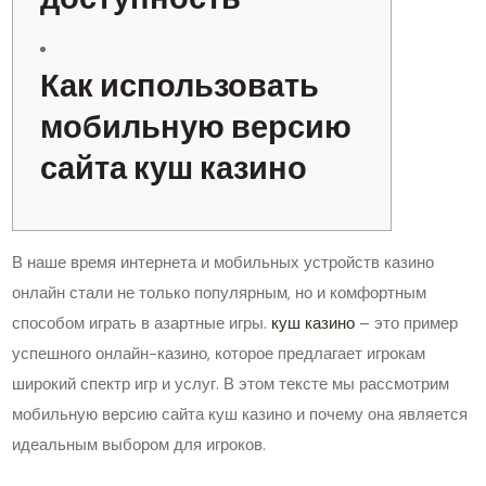
Как использовать
мобильную версию
сайта куш казино
В наше время интернета и мобильных устройств казино
онлайн стали не только популярным, но и комфортным
способом играть в азартные игры.
куш казино
– это пример
успешного онлайн-казино, которое предлагает игрокам
широкий спектр игр и услуг. В этом тексте мы рассмотрим
мобильную версию сайта куш казино и почему она является
идеальным выбором для игроков.