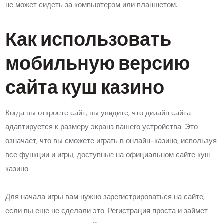
не может сидеть за компьютером или планшетом.
Как использовать
мобильную версию
сайта куш казино
Когда вы откроете сайт, вы увидите, что дизайн сайта
адаптируется к размеру экрана вашего устройства. Это
означает, что вы сможете играть в онлайн-казино, используя
все функции и игры, доступные на официальном сайте куш
казино.
Для начала игры вам нужно зарегистрироваться на сайте,
если вы еще не сделали это. Регистрация проста и займет