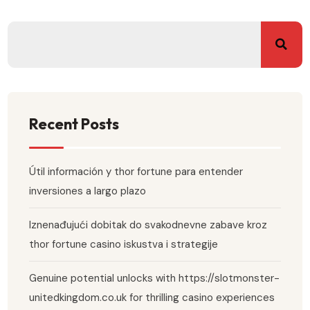
Recent Posts
Útil información y thor fortune para entender
inversiones a largo plazo
Iznenađujući dobitak do svakodnevne zabave kroz
thor fortune casino iskustva i strategije
Genuine potential unlocks with https://slotmonster-
unitedkingdom.co.uk for thrilling casino experiences