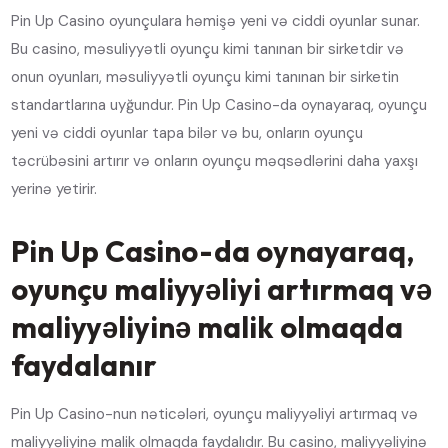
Pin Up Casino oyunçulara həmişə yeni və ciddi oyunlar sunar.
Bu casino, məsuliyyətli oyunçu kimi tanınan bir sirketdir və
onun oyunları, məsuliyyətli oyunçu kimi tanınan bir sirketin
standartlarına uyğundur. Pin Up Casino-da oynayaraq, oyunçu
yeni və ciddi oyunlar tapa bilər və bu, onların oyunçu
təcrübəsini artırır və onların oyunçu məqsədlərini daha yaxşı
yerinə yetirir.
Pin Up Casino-da oynayaraq,
oyunçu maliyyəliyi artırmaq və
maliyyəliyinə malik olmaqda
faydalanır
Pin Up Casino-nun nəticələri, oyunçu maliyyəliyi artırmaq və
maliyyəliyinə malik olmaqda faydalıdır. Bu casino, maliyyəliyinə