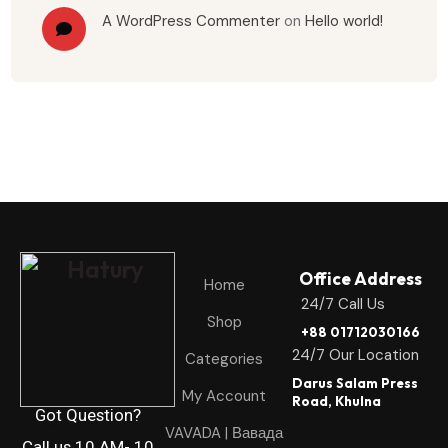
A WordPress Commenter
on
Hello world!
Office Address
Home
24/7 Call Us
Shop
+88 01712030166
24/7 Our Location
Categories
Darus Salam Press
My Account
Road, Khulna
Got Question?
VAVADA | Вавада
Call us 10 AM- 10