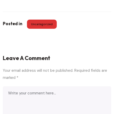
Posted in
Uncategorized
Leave A Comment
Your email address will not be published.
Required fields are
marked
*