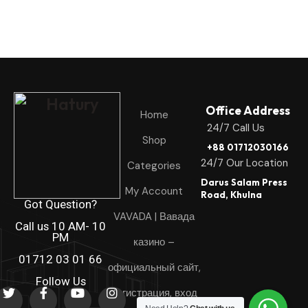
Office Address
Home
24/7 Call Us
Shop
+88 01712030166
24/7 Our Location
Categories
Darus Salam Press
My Account
Road, Khulna
Got Question?
VAVADA | Вавада
Call us 10 AM- 10
PM
казино –
01712 03 01 66
официальный сайт,
Follow Us
регистрация, вход