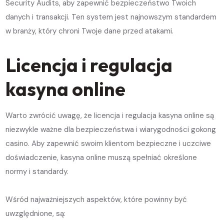
Security Audits, aby zapewnić bezpieczeństwo Twoich
danych i transakcji. Ten system jest najnowszym standardem
w branży, który chroni Twoje dane przed atakami.
Licencja i regulacja
kasyna online
Warto zwrócić uwagę, że licencja i regulacja kasyna online są
niezwykle ważne dla bezpieczeństwa i wiarygodności gokong
casino. Aby zapewnić swoim klientom bezpieczne i uczciwe
doświadczenie, kasyna online muszą spełniać określone
normy i standardy.
Wśród najważniejszych aspektów, które powinny być
uwzględnione, są: