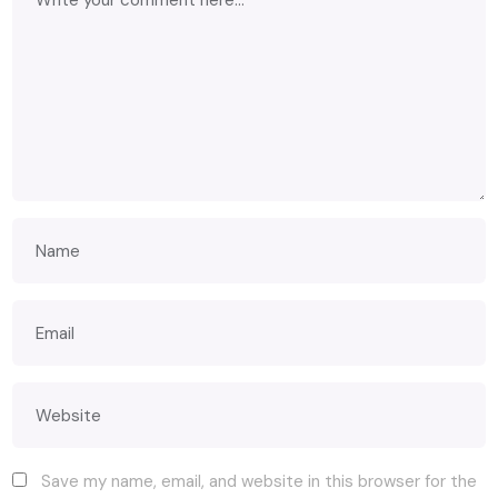
Save my name, email, and website in this browser for the