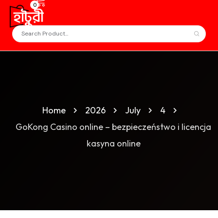
0
Home
2026
July
4
GoKong Casino online – bezpieczeństwo i licencja
kasyna online