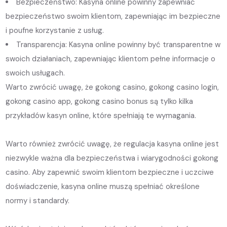
Bezpieczeństwo: Kasyna online powinny zapewniać
bezpieczeństwo swoim klientom, zapewniając im bezpieczne
i poufne korzystanie z usług.
Transparencja: Kasyna online powinny być transparentne w
swoich działaniach, zapewniając klientom pełne informacje o
swoich usługach.
Warto zwrócić uwagę, że gokong casino, gokong casino login,
gokong casino app, gokong casino bonus są tylko kilka
przykładów kasyn online, które spełniają te wymagania.
Warto również zwrócić uwagę, że regulacja kasyna online jest
niezwykle ważna dla bezpieczeństwa i wiarygodności gokong
casino. Aby zapewnić swoim klientom bezpieczne i uczciwe
doświadczenie, kasyna online muszą spełniać określone
normy i standardy.