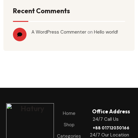
Recent Comments
A WordPress Commenter
on
Hello world!
Office Address
Home
24/7 Call Us
Shop
+88 01712030166
24/7 Our Location
Categories