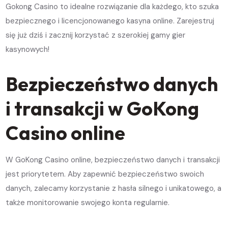
Gokong Casino to idealne rozwiązanie dla każdego, kto szuka
bezpiecznego i licencjonowanego kasyna online. Zarejestruj
się już dziś i zacznij korzystać z szerokiej gamy gier
kasynowych!
Bezpieczeństwo danych
i transakcji w GoKong
Casino online
W GoKong Casino online, bezpieczeństwo danych i transakcji
jest priorytetem. Aby zapewnić bezpieczeństwo swoich
danych, zalecamy korzystanie z hasła silnego i unikatowego, a
także monitorowanie swojego konta regularnie.