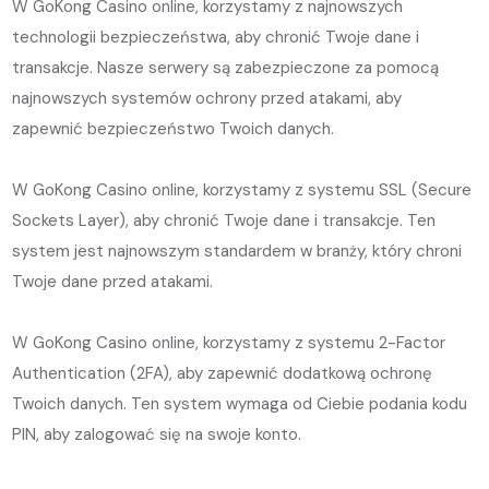
W GoKong Casino online, korzystamy z najnowszych
technologii bezpieczeństwa, aby chronić Twoje dane i
transakcje. Nasze serwery są zabezpieczone za pomocą
najnowszych systemów ochrony przed atakami, aby
zapewnić bezpieczeństwo Twoich danych.
W GoKong Casino online, korzystamy z systemu SSL (Secure
Sockets Layer), aby chronić Twoje dane i transakcje. Ten
system jest najnowszym standardem w branży, który chroni
Twoje dane przed atakami.
W GoKong Casino online, korzystamy z systemu 2-Factor
Authentication (2FA), aby zapewnić dodatkową ochronę
Twoich danych. Ten system wymaga od Ciebie podania kodu
PIN, aby zalogować się na swoje konto.