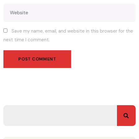
Save my name, email, and website in this browser for the
next time I comment.