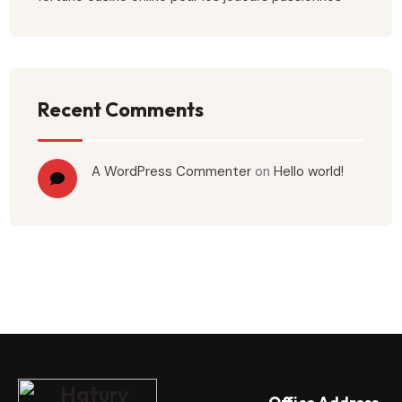
Recent Comments
A WordPress Commenter
on
Hello world!