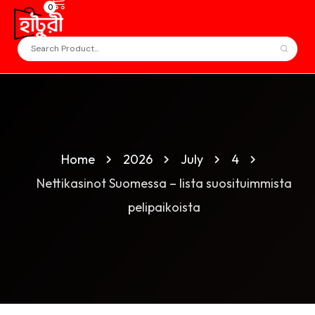
0
Home
2026
July
4
Nettikasinot Suomessa – lista suosituimmista
pelipaikoista