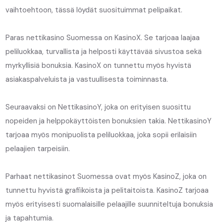
vaihtoehtoon, tässä löydät suosituimmat pelipaikat.
Paras nettikasino Suomessa on KasinoX. Se tarjoaa laajaa
peliluokkaa, turvallista ja helposti käyttävää sivustoa sekä
myrkyllisiä bonuksia. KasinoX on tunnettu myös hyvistä
asiakaspalveluista ja vastuullisesta toiminnasta.
Seuraavaksi on NettikasinoY, joka on erityisen suosittu
nopeiden ja helppokäyttöisten bonuksien takia. NettikasinoY
tarjoaa myös monipuolista peliluokkaa, joka sopii erilaisiin
pelaajien tarpeisiin.
Parhaat nettikasinot Suomessa ovat myös KasinoZ, joka on
tunnettu hyvistä grafiikoista ja pelitaitoista. KasinoZ tarjoaa
myös erityisesti suomalaisille pelaajille suunniteltuja bonuksia
ja tapahtumia.