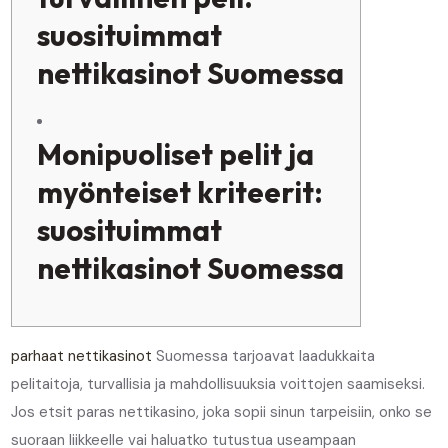
suosituimmat
nettikasinot Suomessa
Monipuoliset pelit ja
myönteiset kriteerit:
suosituimmat
nettikasinot Suomessa
parhaat nettikasinot
Suomessa tarjoavat laadukkaita
pelitaitoja, turvallisia ja mahdollisuuksia voittojen saamiseksi.
Jos etsit paras nettikasino, joka sopii sinun tarpeisiin, onko se
suoraan liikkeelle vai haluatko tutustua useampaan