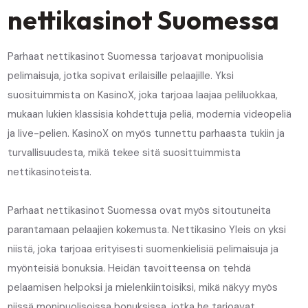
nettikasinot Suomessa
Parhaat nettikasinot Suomessa tarjoavat monipuolisia
pelimaisuja, jotka sopivat erilaisille pelaajille. Yksi
suosituimmista on KasinoX, joka tarjoaa laajaa peliluokkaa,
mukaan lukien klassisia kohdettuja peliä, modernia videopeliä
ja live-pelien. KasinoX on myös tunnettu parhaasta tukiin ja
turvallisuudesta, mikä tekee sitä suosittuimmista
nettikasinoteista.
Parhaat nettikasinot Suomessa ovat myös sitoutuneita
parantamaan pelaajien kokemusta. Nettikasino Yleis on yksi
niistä, joka tarjoaa erityisesti suomenkielisiä pelimaisuja ja
myönteisiä bonuksia. Heidän tavoitteensa on tehdä
pelaamisen helpoksi ja mielenkiintoisiksi, mikä näkyy myös
niissä monipuolisoissa bonuksissa, jotka he tarjoavat.