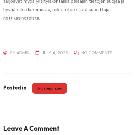
tarjoavat myös yksityiskohtaisia pelaajan tietojen suojaa ja
hyvää kliikin kokemusta, mikä tekee niistä suosittuja
nettikasinoteista.
BY
ADMIN
JULY 4, 2026
NO COMMENTS
Posted in
Uncategorized
Leave A Comment