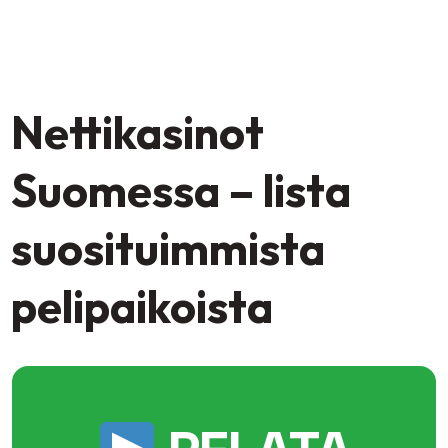
Nettikasinot
Suomessa – lista
suosituimmista
pelipaikoista