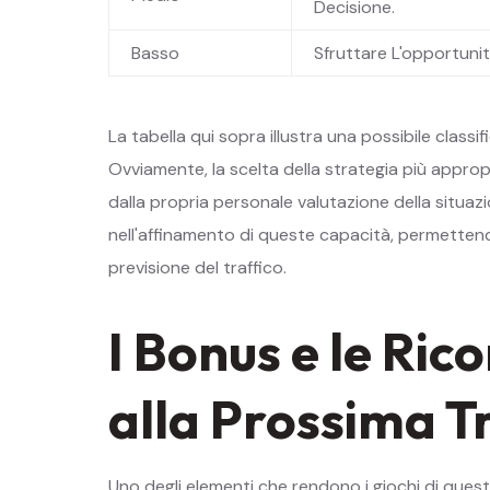
Decisione.
Basso
Sfruttare L'opportuni
La tabella qui sopra illustra una possibile classifi
Ovviamente, la scelta della strategia più approp
dalla propria personale valutazione della situa
nell'affinamento di queste capacità, permettendo 
previsione del traffico.
I Bonus e le Ric
alla Prossima T
Uno degli elementi che rendono i giochi di quest