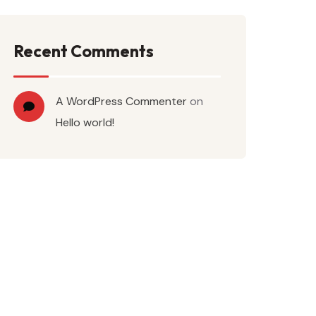
Recent Comments
A WordPress Commenter
on
Hello world!