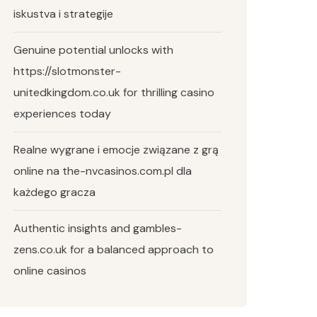
iskustva i strategije
Genuine potential unlocks with
https://slotmonster-
unitedkingdom.co.uk for thrilling casino
experiences today
Realne wygrane i emocje związane z grą
online na the-nvcasinos.com.pl dla
każdego gracza
Authentic insights and gambles-
zens.co.uk for a balanced approach to
online casinos