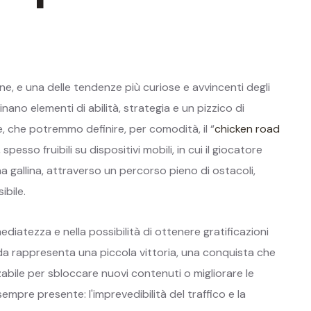
ne, e una delle tendenze più curiose e avvincenti degli
nano elementi di abilità, strategia e un pizzico di
e, che potremmo definire, per comodità, il “
chicken road
spesso fruibili su dispositivi mobili, in cui il giocatore
 gallina, attraverso un percorso pieno di ostacoli,
bile.
mediatezza e nella possibilità di ottenere gratificazioni
rada rappresenta una piccola vittoria, una conquista che
zzabile per sbloccare nuovi contenuti o migliorare le
empre presente: l'imprevedibilità del traffico e la