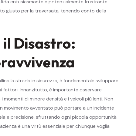
 sfida entusiasmante e potenzialmente frustrante.
ento giusto per la traversata, tenendo conto della
 il Disastro:
pravvivenza
allina la strada in sicurezza, è fondamentale sviluppare
i fattori. Innanzitutto, è importante osservare
 i momenti di minore densità e i veicoli più lenti. Non
é un movimento avventato può portare a un incidente
tela e precisione, sfruttando ogni piccola opportunità
pazienza è una virtù essenziale per chiunque voglia