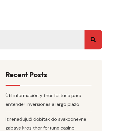
Recent Posts
Útil información y thor fortune para
entender inversiones a largo plazo
Iznenađujući dobitak do svakodnevne
zabave kroz thor fortune casino